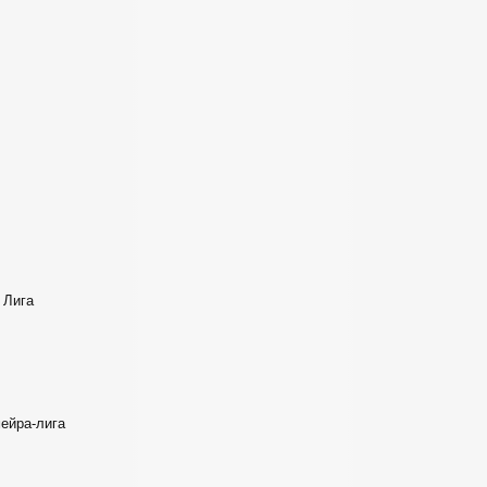
 Лига
мейра-лига