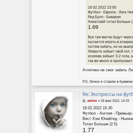
16.02.2022 23:00
Футбол - Европа - Лига Ч
Ред Булл - Бавария
Азиатский тотал Больше (
1.69
Все три матча будут через
пытается играть в атакую
гостям забить, но не выиг
Леванте забьет свой гол, 
хозяева забьют 3-2 гола, 
так же много и пропускает
Атлетико не смог забить Ле
P.S. Лично я ставлю в букмеке
Re: Экспрессы на футб
С
admin
»
18 фев 2022, 14:33
о
19.02.2022 15:30
о
Футбол - Англия - Премьер-
б
щ
Вест Хэм Юнайтед - Ньюк
е
Тотал Больше (2.5)
н
1.77
и