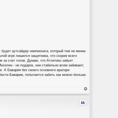
х будет аутсайдер чемпионата, который тем не менее
шлой игре лишился защитника, что скорее всего
не за счет голов. Думаю, что Атлетико забьет
 Мехелен - не подарок, они стабильно всем забивают,
ше. А Бавария без своего основного вратаря
абости Баварии, попытается забить как можно больше.
В
е
р
н
у
т
ь