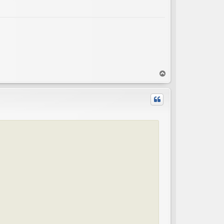
с
я
к
н
а
ч
а
л
у
В
е
р
н
у
т
ь
с
я
к
н
а
ч
а
л
у