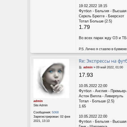
19.02.2022 18:15
Футбол - Бельгия - Высшая
Серкль Брюгге - Беерсхот
Тотал Больше (2.5)
1.79
Во всех парах жду ОЗ и ТБ,
P.S. Лично я ставлю в букмеке
Re: Экспрессы на футб
С
admin
»
09 май 2022, 01:00
о
17.93
о
б
щ
10.05.2022 22:00
е
Футбол - Англия - Премьер-
н
Астон Вилла - Ливерпуль
и
Тотал - Больше (2.5)
е
admin
Site Admin
1.65
Сообщения:
5068
10.05.2022 22:00
Зарегистрирован:
02 фев
2021, 13:10
Футбол - Бельгия - Высшая
Генк - Шарлеруа