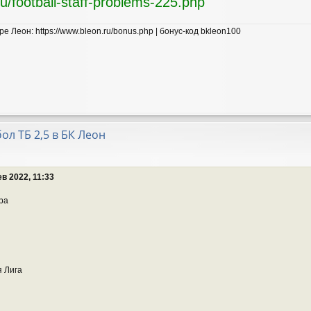
u/football-staff-problems-225.php
ре Леон: https://www.bleon.ru/bonus.php | бонус-код bkleon100
ол ТБ 2,5 в БК Леон
в 2022, 11:33
ра
я Лига