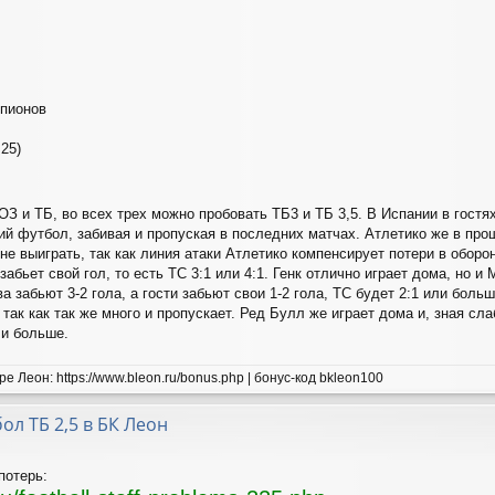
мпионов
25)
ОЗ и ТБ, во всех трех можно пробовать ТБ3 и ТБ 3,5. В Испании в гостя
ий футбол, забивая и пропуская в последних матчах. Атлетико же в про
 не выиграть, так как линия атаки Атлетико компенсирует потери в оборо
забьет свой гол, то есть ТС 3:1 или 4:1. Генк отлично играет дома, но и
а забьют 3-2 гола, а гости забьют свои 1-2 гола, ТС будет 2:1 или боль
так как так же много и пропускает. Ред Булл же играет дома и, зная сл
ли больше.
ре Леон: https://www.bleon.ru/bonus.php | бонус-код bkleon100
ол ТБ 2,5 в БК Леон
потерь: