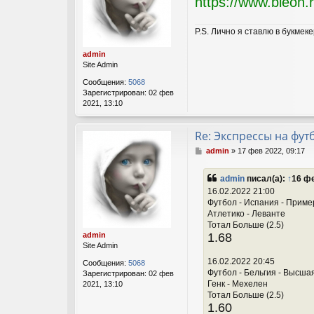
https://www.bleon.r
б
щ
е
P.S. Лично я ставлю в букмеке
н
и
е
admin
Site Admin
Сообщения:
5068
Зарегистрирован:
02 фев
2021, 13:10
Re: Экспрессы на футб
С
admin
»
17 фев 2022, 09:17
о
о
admin
писал(а):
↑
16 фе
б
16.02.2022 21:00
щ
Футбол - Испания - Приме
е
Атлетико - Леванте
н
и
Тотал Больше (2.5)
е
admin
1.68
Site Admin
16.02.2022 20:45
Сообщения:
5068
Футбол - Бельгия - Высша
Зарегистрирован:
02 фев
Генк - Мехелен
2021, 13:10
Тотал Больше (2.5)
1.60