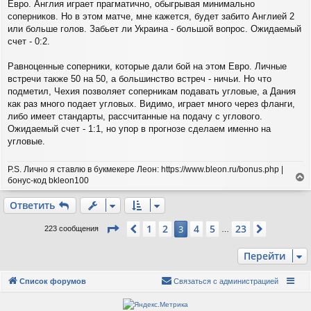
Евро. Англия играет прагматично, обыгрывая минимально
соперников. Но в этом матче, мне кажется, будет забито Англией 2
или больше голов. Забьет ли Украина - большой вопрос. Ожидаемый
счет - 0:2.
Равноценные соперники, которые дали бой на этом Евро. Личные
встречи также 50 на 50, а большинство встреч - ничьи. Но что
подметил, Чехия позволяет соперникам подавать угловые, а Дания
как раз много подает угловых. Видимо, играет много через фланги,
либо имеет стандарты, рассчитанные на подачу с углового.
Ожидаемый счет - 1:1, но упор в прогнозе сделаем именно на
угловые.
P.S. Лично я ставлю в букмекере Леон: https://www.bleon.ru/bonus.php |
бонус-код bkleon100
е
р
Ответить
н
у
Страница
3
из
23
1
2
4
5
23
Пред.
3
След.
223 сообщения
…
т
ь
Перейти
с
я
к
Список форумов
Связаться с администрацией
н
а
ч