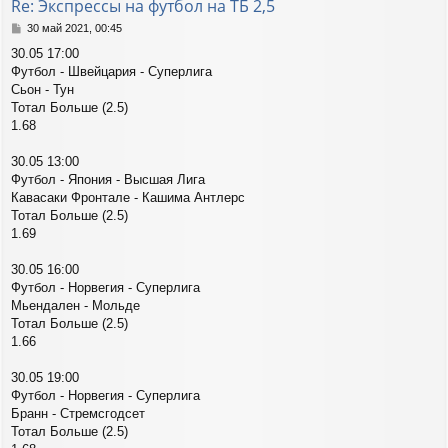
Re: Экспрессы на футбол на ТБ 2,5
ь
с
С
30 май 2021, 00:45
я
о
30.05 17:00
о
к
Футбол - Швейцария - Суперлига
б
н
щ
Сьон - Тун
а
е
ч
Тотал Больше (2.5)
н
а
1.68
и
л
е
у
30.05 13:00
Футбол - Япония - Высшая Лига
Кавасаки Фронтале - Кашима Антлерс
Тотал Больше (2.5)
1.69
30.05 16:00
Футбол - Норвегия - Суперлига
Мьендален - Мольде
Тотал Больше (2.5)
1.66
30.05 19:00
Футбол - Норвегия - Суперлига
Бранн - Стремсгодсет
Тотал Больше (2.5)