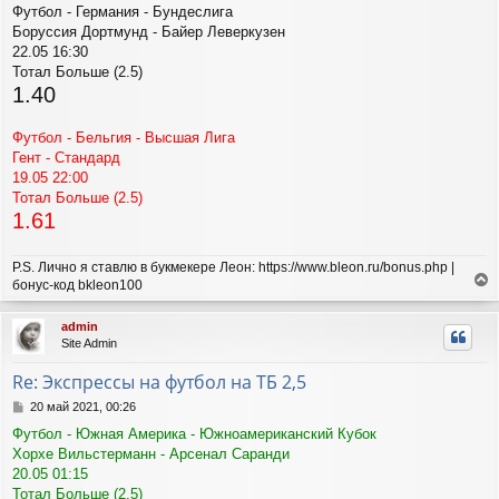
Футбол - Германия - Бундеслига
Боруссия Дортмунд - Байер Леверкузен
22.05 16:30
Тотал Больше (2.5)
1.40
Футбол - Бельгия - Высшая Лига
Гент - Стандард
19.05 22:00
Тотал Больше (2.5)
1.61
P.S. Лично я ставлю в букмекере Леон: https://www.bleon.ru/bonus.php |
бонус-код bkleon100
е
р
admin
н
Site Admin
у
т
Re: Экспрессы на футбол на ТБ 2,5
ь
с
С
20 май 2021, 00:26
я
о
Футбол - Южная Америка - Южноамериканский Кубок
о
к
Хорхе Вильстерманн - Арсенал Саранди
б
н
щ
20.05 01:15
а
е
ч
Тотал Больше (2.5)