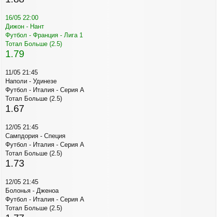
и
е
16/05 22:00
Дижон - Нант
Футбол - Франция - Лига 1
Тотал Больше (2.5)
1.79
11/05 21:45
Наполи - Удинезе
Футбол - Италия - Серия A
Тотал Больше (2.5)
1.67
12/05 21:45
Сампдория - Специя
Футбол - Италия - Серия A
Тотал Больше (2.5)
1.73
12/05 21:45
Болонья - Дженоа
Футбол - Италия - Серия A
Тотал Больше (2.5)