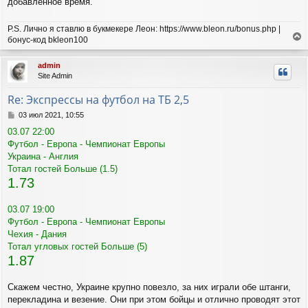
добавленное время.
P.S. Лично я ставлю в букмекере Леон: https://www.bleon.ru/bonus.php |
бонус-код bkleon100
е
р
admin
н
Site Admin
у
т
Re: Экспрессы на футбол на ТБ 2,5
ь
с
С
03 июл 2021, 10:55
я
о
03.07 22:00
о
к
Футбол - Европа - Чемпионат Европы
б
н
щ
Украина - Англия
а
е
ч
Тотал гостей Больше (1.5)
н
а
1.73
и
л
е
у
03.07 19:00
Футбол - Европа - Чемпионат Европы
Чехия - Дания
Тотал угловых гостей Больше (5)
1.87
Скажем честно, Украине крупно повезло, за них играли обе штанги,
перекладина и везение. Они при этом бойцы и отлично проводят этот