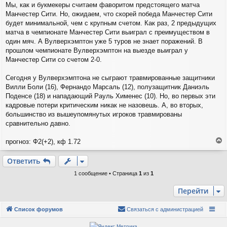
е
Мы, как и букмекеры считаем фаворитом предстоящего матча
н
Манчестер Сити. Но, ожидаем, что скорей победа Манчестер Сити
и
будет минимальной, чем с крупным счетом. Как раз, 2 предыдущих
е
матча в чемпионате Манчестер Сити выиграл с преимуществом в
один мяч. А Вулверхэмптон уже 5 туров не знает поражений. В
прошлом чемпионате Вулверхэмптон на выезде выиграл у
Манчестер Сити со счетом 2-0.
Сегодня у Вулверхэмптона не сыграют травмированные защитники
Вилли Боли (16), Фернандо Марсаль (12), полузащитник Даниэль
Поденсе (18) и нападающий Рауль Хименес (10). Но, во первых эти
кадровые потери критическим никак не назовешь. А, во вторых,
большинство из вышеупомянутых игроков травмированы
сравнительно давно.
прогноз: Ф2(+2), кф 1.72
е
р
Ответить
н
у
1 сообщение • Страница
1
из
1
т
ь
Перейти
с
я
Список форумов
Связаться с администрацией
к
н