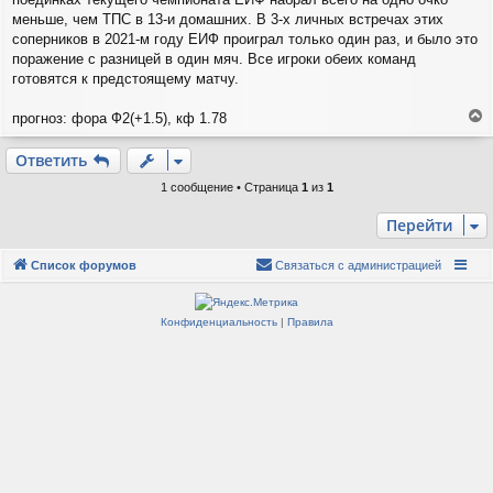
е
меньше, чем ТПС в 13-и домашних. В 3-х личных встречах этих
соперников в 2021-м году ЕИФ проиграл только один раз, и было это
поражение с разницей в один мяч. Все игроки обеих команд
готовятся к предстоящему матчу.
прогноз: фора Ф2(+1.5), кф 1.78
е
р
Ответить
н
у
1 сообщение • Страница
1
из
1
т
ь
Перейти
с
я
Список форумов
Связаться с администрацией
к
н
а
Конфиденциальность
|
Правила
ч
а
л
у