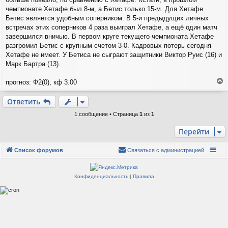
е
чемпионате Хетафе был 8-м, а Бетис только 15-м. Для Хетафе
Бетис является удобным соперником. В 5-и предыдущих личных
встречах этих соперников 4 раза выиграл Хетафе, а ещё один матч
завершился вничью. В первом круге текущего чемпионата Хетафе
разгромил Бетис с крупным счетом 3-0. Кадровых потерь сегодня
Хетафе не имеет. У Бетиса не сыграют защитники Виктор Руис (16) и
Марк Бартра (13).
прогноз: Ф2(0), кф 3.00
е
р
Ответить
н
у
1 сообщение • Страница
1
из
1
т
ь
Перейти
с
я
Список форумов
Связаться с администрацией
к
н
а
Конфиденциальность
|
Правила
ч
а
л
у