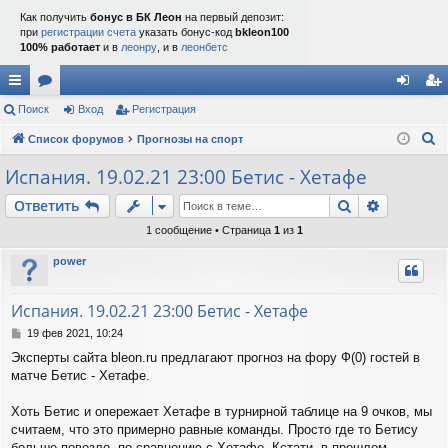
Как получить
бонус в БК Леон
на первый депозит:
при
регистрации счета
указать бонус-код
bkleon100
100% работает
и в
леонру
, и в
леонбетс
с
Поиск
ор
Вход
Регистрация
хо
ег
П
ы
Список форумов
ум
Прогнозы на спорт
д
ис
о
лк
ы
тр
Испания. 19.02.21 23:00 Бетис - Хетафе
и
и
ац
Поиск
Расшире
Ответить
с
к
ия
1 сообщение • Страница
1
из
1
power
Испания. 19.02.21 23:00 Бетис - Хетафе
С
19 фев 2021, 10:24
о
Эксперты сайта bleon.ru предлагают прогноз на фору Ф(0) гостей в
о
матче Бетис - Хетафе.
б
щ
е
Хоть Бетис и опережает Хетафе в турнирной таблице на 9 очков, мы
н
считаем, что это примерно равные команды. Просто где то Бетису
и
больше повезло, по сравнению с Хетафе. Кстати, в прошлом