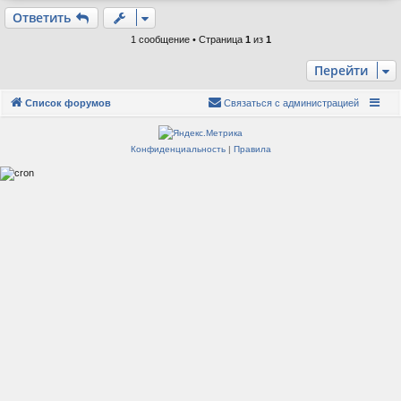
е
р
Ответить
н
у
1 сообщение • Страница
1
из
1
т
ь
Перейти
с
я
Список форумов
Связаться с администрацией
к
н
а
Конфиденциальность
|
Правила
ч
а
л
у