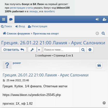
Как получить
бонус в БК Леон
на первый депозит:
при
регистрации счета
указать бонус-код
bkleon100
100% работает
и в
леонру
, и в
леонбетс
с
Поиск
ор
Вход
Регистрация
хо
ег
П
ы
Список форумов
ум
Прогнозы на спорт
д
ис
о
лк
ы
тр
Греция. 26.01.22 21:00 Ламия - Арис Салоники
и
и
ац
Поиск
Расшире
Ответить
с
к
ия
1 сообщение • Страница
1
из
1
power
Греция. 26.01.22 21:00 Ламия - Арис Салоники
С
25 янв 2022, 23:46
о
Греция. Кубок. 1/4 финала. Ответные матчи
о
б
щ
https://www.bleon.ru/prediction-25545.php
е
н
прогноз: 1Х, кф 1.82
и
е