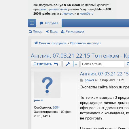
Как получить
бонус в БК Леон
на первый депозит:
при
регистрации счета
указать бонус-код
bkleon100
100% работает
и в
леонру
, и в
леонбетс
Форумы
с
Поиск
Вход
Регистрация
ы
Список форумов
Прогнозы на спорт
лк
Англия. 07.03.21 22:15 Тоттенхэм - 
и
Ответить
Англия. 07.03.21 22:1
С
power
»
07 мар 2021, 11:21
о
Эксперты сайта bleon.ru пр
о
б
щ
Тоттенхэм выиграл 3 преды
power
е
предыдущих личных домашн
н
Сообщения:
2004
официальных домашних пое
и
Зарегистрирован:
02 фев
встречался с командами, к
е
2021, 14:14
не проиграть.
Предстоящий матч у Криста