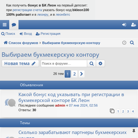
Как получить
бонус в БК Леон
на первый депозит:
при
регистрации счета
указать бонус-код
bkleon100
100% работает
и в
леонру
, и в
леонбетс
с
Поиск
ор
Вход
Регистрация
хо
ег
П
ы
Список форумов
ум
Выбираем букмекерскую контору
д
ис
о
лк
ы
тр
Выбираем букмекерскую контору
и
и
ац
Поиск
Расширенный п
Новая тема
с
к
ия
2
1
След.
26 тем
Объявления
Какой бонус код указывать при регистрации в
букмекерской конторе БК Леон
Последнее сообщение
admin
«
07 янв 2024, 02:56
Ответы:
30
1
2
3
4
Темы
Сколько зарабатывают партнеры букмекерских