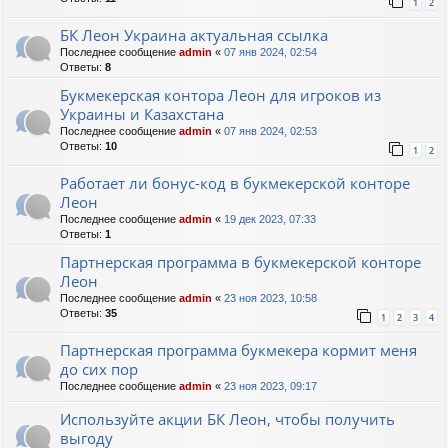
1
2
БК Леон Украина актуальная ссылка
Последнее сообщение
admin
«
07 янв 2024, 02:54
Ответы:
8
Букмекерская контора Леон для игроков из
Украины и Казахстана
Последнее сообщение
admin
«
07 янв 2024, 02:53
Ответы:
10
1
2
Работает ли бонус-код в букмекерской конторе
Леон
Последнее сообщение
admin
«
19 дек 2023, 07:33
Ответы:
1
Партнерская программа в букмекерской конторе
Леон
Последнее сообщение
admin
«
23 ноя 2023, 10:58
Ответы:
35
1
2
3
4
Партнерская программа букмекера кормит меня
до сих пор
Последнее сообщение
admin
«
23 ноя 2023, 09:17
Используйте акции БК Леон, чтобы получить
выгоду