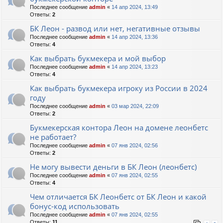
Последнее сообщение
admin
«
14 апр 2024, 13:49
Ответы:
2
БК Леон - развод или нет, негативные отзывы
Последнее сообщение
admin
«
14 апр 2024, 13:36
Ответы:
4
Как выбрать букмекера и мой выбор
Последнее сообщение
admin
«
14 апр 2024, 13:23
Ответы:
4
Как выбрать букмекера игроку из России в 2024
году
Последнее сообщение
admin
«
03 мар 2024, 22:09
Ответы:
2
Букмекерская контора Леон на домене леонбетс
не работает?
Последнее сообщение
admin
«
07 янв 2024, 02:56
Ответы:
2
Не могу вывести деньги в БК Леон (леонбетс)
Последнее сообщение
admin
«
07 янв 2024, 02:55
Ответы:
4
Чем отличается БК Леонбетс от БК Леон и какой
бонус-код использовать
Последнее сообщение
admin
«
07 янв 2024, 02:55
Ответы:
11