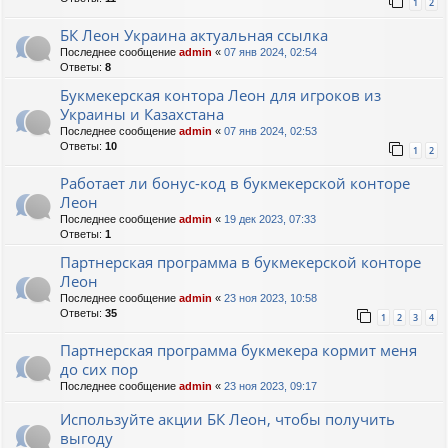
1
2
БК Леон Украина актуальная ссылка
Последнее сообщение
admin
«
07 янв 2024, 02:54
Ответы:
8
Букмекерская контора Леон для игроков из
Украины и Казахстана
Последнее сообщение
admin
«
07 янв 2024, 02:53
Ответы:
10
1
2
Работает ли бонус-код в букмекерской конторе
Леон
Последнее сообщение
admin
«
19 дек 2023, 07:33
Ответы:
1
Партнерская программа в букмекерской конторе
Леон
Последнее сообщение
admin
«
23 ноя 2023, 10:58
Ответы:
35
1
2
3
4
Партнерская программа букмекера кормит меня
до сих пор
Последнее сообщение
admin
«
23 ноя 2023, 09:17
Используйте акции БК Леон, чтобы получить
выгоду