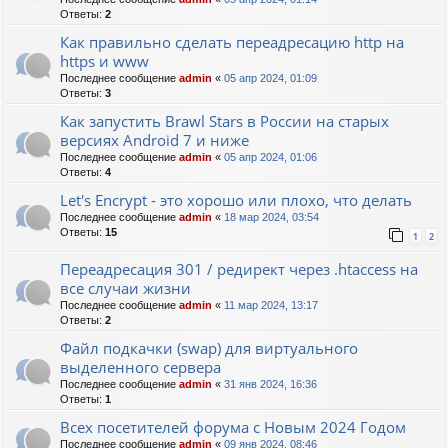
Ответы:
2
Как правильно сделать переадресацию http на
https и www
Последнее сообщение
admin
«
05 апр 2024, 01:09
Ответы:
3
Как запустить Brawl Stars в России на старых
версиях Android 7 и ниже
Последнее сообщение
admin
«
05 апр 2024, 01:06
Ответы:
4
Let's Encrypt - это хорошо или плохо, что делать
Последнее сообщение
admin
«
18 мар 2024, 03:54
Ответы:
15
1
2
Переадресация 301 / редирект через .htaccess на
все случаи жизни
Последнее сообщение
admin
«
11 мар 2024, 13:17
Ответы:
2
Файл подкачки (swap) для виртуального
выделенного сервера
Последнее сообщение
admin
«
31 янв 2024, 16:36
Ответы:
1
Всех посетителей форума с Новым 2024 Годом
Последнее сообщение
admin
«
09 янв 2024, 08:46