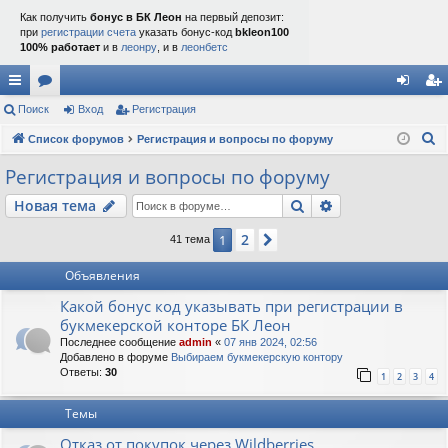
Как получить
бонус в БК Леон
на первый депозит:
при
регистрации счета
указать бонус-код
bkleon100
100% работает
и в
леонру
, и в
леонбетс
с
Поиск
ор
Вход
Регистрация
хо
ег
П
ы
Список форумов
ум
Регистрация и вопросы по форуму
д
ис
о
лк
ы
тр
Регистрация и вопросы по форуму
и
и
ац
Поиск
Расширенный п
Новая тема
с
к
ия
2
1
След.
41 тема
Объявления
Какой бонус код указывать при регистрации в
букмекерской конторе БК Леон
Последнее сообщение
admin
«
07 янв 2024, 02:56
Добавлено в форуме
Выбираем букмекерскую контору
Ответы:
30
1
2
3
4
Темы
Отказ от покупок через Wildberries