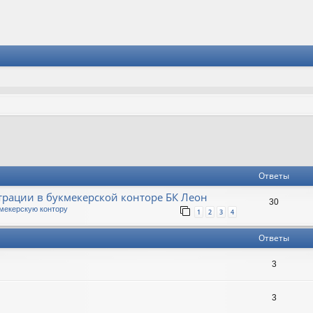
к
асширенный поиск
Ответы
трации в букмекерской конторе БК Леон
30
мекерскую контору
1
2
3
4
Ответы
3
3