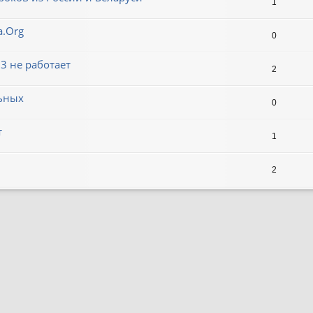
1
a.Org
0
3 не работает
2
льных
0
т
1
2