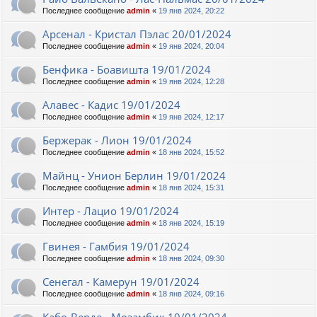
Последнее сообщение
admin
«
19 янв 2024, 20:22
Арсенал - Кристал Пэлас 20/01/2024
Последнее сообщение
admin
«
19 янв 2024, 20:04
Бенфика - Боавишта 19/01/2024
Последнее сообщение
admin
«
19 янв 2024, 12:28
Алавес - Кадис 19/01/2024
Последнее сообщение
admin
«
19 янв 2024, 12:17
Бержерак - Лион 19/01/2024
Последнее сообщение
admin
«
18 янв 2024, 15:52
Майнц - Унион Берлин 19/01/2024
Последнее сообщение
admin
«
18 янв 2024, 15:31
Интер - Лацио 19/01/2024
Последнее сообщение
admin
«
18 янв 2024, 15:19
Гвинея - Гамбия 19/01/2024
Последнее сообщение
admin
«
18 янв 2024, 09:30
Сенегал - Камерун 19/01/2024
Последнее сообщение
admin
«
18 янв 2024, 09:16