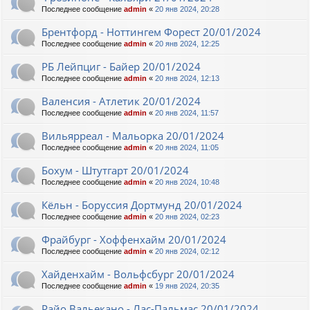
Последнее сообщение
admin
«
20 янв 2024, 20:28
Брентфорд - Ноттингем Форест 20/01/2024
Последнее сообщение
admin
«
20 янв 2024, 12:25
РБ Лейпциг - Байер 20/01/2024
Последнее сообщение
admin
«
20 янв 2024, 12:13
Валенсия - Атлетик 20/01/2024
Последнее сообщение
admin
«
20 янв 2024, 11:57
Вильярреал - Мальорка 20/01/2024
Последнее сообщение
admin
«
20 янв 2024, 11:05
Бохум - Штутгарт 20/01/2024
Последнее сообщение
admin
«
20 янв 2024, 10:48
Кёльн - Боруссия Дортмунд 20/01/2024
Последнее сообщение
admin
«
20 янв 2024, 02:23
Фрайбург - Хоффенхайм 20/01/2024
Последнее сообщение
admin
«
20 янв 2024, 02:12
Хайденхайм - Вольфсбург 20/01/2024
Последнее сообщение
admin
«
19 янв 2024, 20:35
Райо Вальекано - Лас-Пальмас 20/01/2024