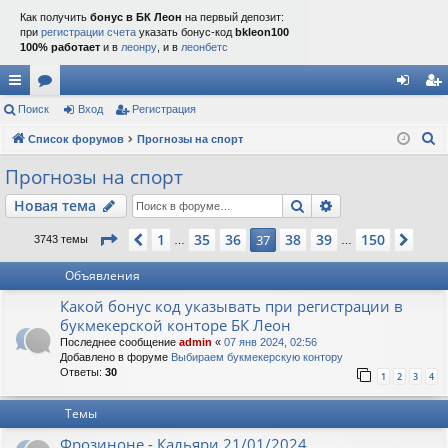
Как получить
бонус в БК Леон
на первый депозит:
при
регистрации счета
указать бонус-код
bkleon100
100% работает
и в
леонру
, и в
леонбетс
с
Поиск
ор
Вход
Регистрация
хо
ег
П
ы
Список форумов
ум
Прогнозы на спорт
д
ис
о
лк
ы
тр
Прогнозы на спорт
и
и
ац
Поиск
Расширенный п
Новая тема
с
к
ия
Страница
37
из
150
1
35
36
38
39
150
Пред.
37
Сле
3743 темы
…
…
Объявления
Какой бонус код указывать при регистрации в
букмекерской конторе БК Леон
Последнее сообщение
admin
«
07 янв 2024, 02:56
Добавлено в форуме
Выбираем букмекерскую контору
Ответы:
30
1
2
3
4
Темы
Фрозиноне - Кальяри 21/01/2024