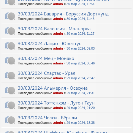
Последнее сообщение
admin
«
30 мар 2024, 11:54
30/03/2024 Бавария - Боруссия Дортмунд
Последнее сообщение
admin
«
30 мар 2024, 11:43
30/03/2024 Валенсия - Мальорка
Последнее сообщение
admin
«
30 мар 2024, 11:27
30/03/2024 Лацио - Ювентус
Последнее сообщение
admin
«
30 мар 2024, 09:03
30/03/2024 Мец - Монако
Последнее сообщение
admin
«
30 мар 2024, 08:46
30/03/2024 Спартак - Урал
Последнее сообщение
admin
«
29 мар 2024, 23:47
30/03/2024 Альмерия - Осасуна
Последнее сообщение
admin
«
29 мар 2024, 21:31
30/03/2024 Тоттенхэм - Лутон Таун
Последнее сообщение
admin
«
29 мар 2024, 21:20
30/03/2024 Челси - Бёрнли
Последнее сообщение
admin
«
29 мар 2024, 13:38
30/03/2024 Шеффилд Юнайтед - Фулхэм