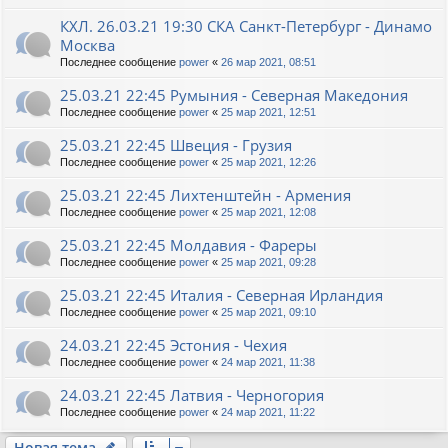
КХЛ. 26.03.21 19:30 СКА Санкт-Петербург - Динамо
Москва
Последнее сообщение
power
«
26 мар 2021, 08:51
25.03.21 22:45 Румыния - Северная Македония
Последнее сообщение
power
«
25 мар 2021, 12:51
25.03.21 22:45 Швеция - Грузия
Последнее сообщение
power
«
25 мар 2021, 12:26
25.03.21 22:45 Лихтенштейн - Армения
Последнее сообщение
power
«
25 мар 2021, 12:08
25.03.21 22:45 Молдавия - Фареры
Последнее сообщение
power
«
25 мар 2021, 09:28
25.03.21 22:45 Италия - Северная Ирландия
Последнее сообщение
power
«
25 мар 2021, 09:10
24.03.21 22:45 Эстония - Чехия
Последнее сообщение
power
«
24 мар 2021, 11:38
24.03.21 22:45 Латвия - Черногория
Последнее сообщение
power
«
24 мар 2021, 11:22
Новая тема