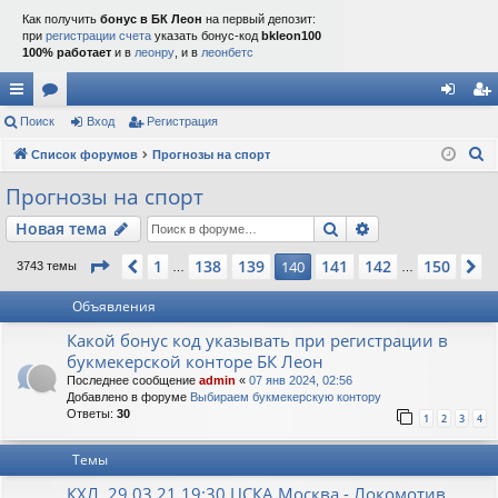
Как получить
бонус в БК Леон
на первый депозит:
при
регистрации счета
указать бонус-код
bkleon100
100% работает
и в
леонру
, и в
леонбетс
с
Поиск
ор
Вход
Регистрация
хо
ег
П
ы
Список форумов
ум
Прогнозы на спорт
д
ис
о
лк
ы
тр
Прогнозы на спорт
и
и
ац
Поиск
Расширенный п
Новая тема
с
к
ия
Страница
140
из
150
1
138
139
141
142
150
Пред.
140
С
3743 темы
…
…
Объявления
Какой бонус код указывать при регистрации в
букмекерской конторе БК Леон
Последнее сообщение
admin
«
07 янв 2024, 02:56
Добавлено в форуме
Выбираем букмекерскую контору
Ответы:
30
1
2
3
4
Темы
КХЛ. 29.03.21 19:30 ЦСКА Москва - Локомотив