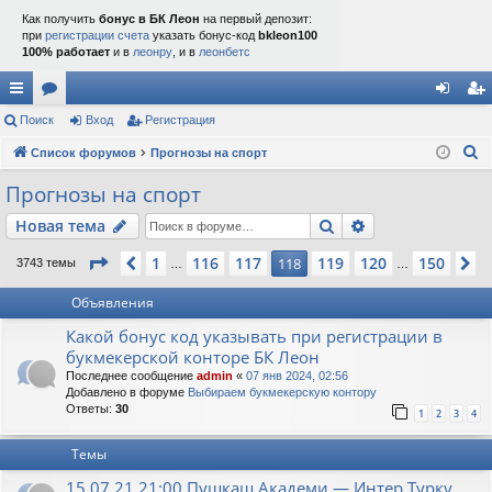
Как получить
бонус в БК Леон
на первый депозит:
при
регистрации счета
указать бонус-код
bkleon100
100% работает
и в
леонру
, и в
леонбетс
с
Поиск
ор
Вход
Регистрация
хо
ег
П
ы
Список форумов
ум
Прогнозы на спорт
д
ис
о
лк
ы
тр
Прогнозы на спорт
и
и
ац
Поиск
Расширенный п
Новая тема
с
к
ия
Страница
118
из
150
1
116
117
119
120
150
Пред.
118
С
3743 темы
…
…
Объявления
Какой бонус код указывать при регистрации в
букмекерской конторе БК Леон
Последнее сообщение
admin
«
07 янв 2024, 02:56
Добавлено в форуме
Выбираем букмекерскую контору
Ответы:
30
1
2
3
4
Темы
15.07.21 21:00 Пушкаш Академи — Интер Турку