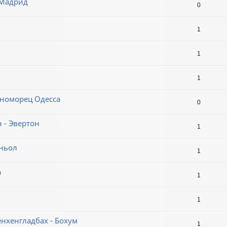
 Мадрид
0
1
1
1
ерноморец Одесса
0
 - Эвертон
1
аньол
1
а
1
1
ёнхенгладбах - Бохум
1