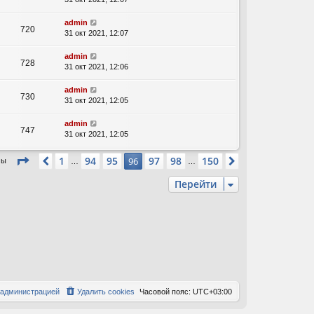
admin
720
31 окт 2021, 12:07
admin
728
31 окт 2021, 12:06
admin
730
31 окт 2021, 12:05
admin
747
31 окт 2021, 12:05
Страница
96
из
150
1
94
95
97
98
150
Пред.
96
След.
мы
…
…
Перейти
 администрацией
Удалить cookies
Часовой пояс:
UTC+03:00