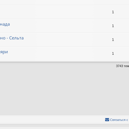
1
анада
1
но - Сельта
1
ьяри
1
3743 те
Связаться с