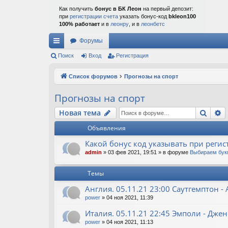
Как получить
бонус в БК Леон
на первый депозит:
при
регистрации счета
указать бонус-код
bkleon100
100% работает
и в
леонру
, и в
леонбетс
Форумы
с
Поиск
Вход
Регистрация
ы
Список форумов
Прогнозы на спорт
лк
Прогнозы на спорт
и
Поис
Р
Новая тема
Объявления
Какой бонус код указывать при регис
admin
»
03 фев 2021, 19:51
» в форуме
Выбираем бук
Темы
Англия. 05.11.21 23:00 Саутгемптон -
power
»
04 ноя 2021, 11:39
Италия. 05.11.21 22:45 Эмполи - Дже
power
»
04 ноя 2021, 11:13