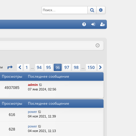
Поиск
Расширенный 
С
FA
хо
ег
Q
д
ис
тр
ац
Страница
96
из
150
1
94
95
97
98
150
Пред.
96
След.
мы
…
…
ия
Просмотры
Последнее сообщение
admin
4937085
07 янв 2024, 02:56
Просмотры
Последнее сообщение
power
616
04 ноя 2021, 11:39
power
628
04 ноя 2021, 11:13