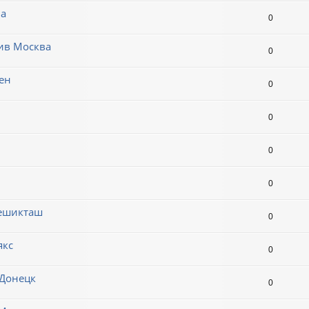
ва
0
тив Москва
0
ен
0
0
0
0
Бешикташ
0
якс
0
 Донецк
0