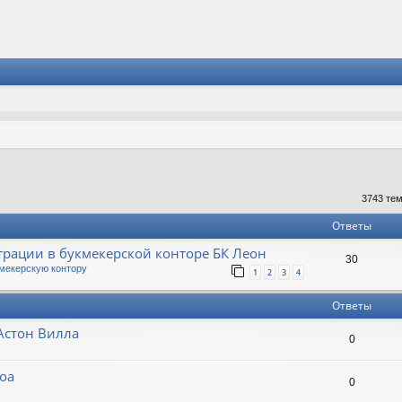
к
асширенный поиск
3743 те
Ответы
трации в букмекерской конторе БК Леон
30
мекерскую контору
1
2
3
4
Ответы
 Астон Вилла
0
ноа
0