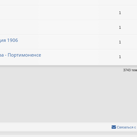
1
1
ция 1906
1
ара - Портимоненсе
1
3743 те
Связаться с