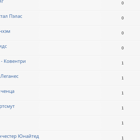
иг
0
стал Пэлас
0
енхэм
0
идс
0
 - Ковентри
1
 Леганес
1
иченца
1
ортсмут
1
1
анчестер Юнайтед
1