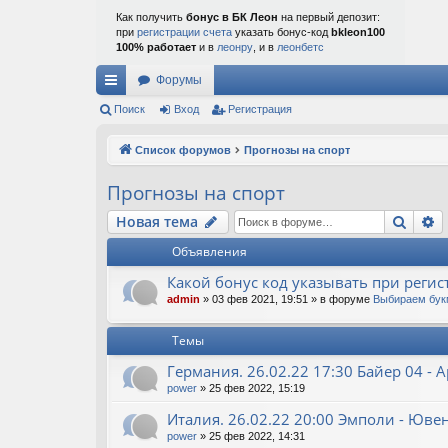
Как получить
бонус в БК Леон
на первый депозит:
при
регистрации счета
указать бонус-код
bkleon100
100% работает
и в
леонру
, и в
леонбетс
Форумы
с
Поиск
Вход
Регистрация
ы
Список форумов
Прогнозы на спорт
лк
Прогнозы на спорт
и
Поис
Р
Новая тема
Объявления
Какой бонус код указывать при регис
admin
»
03 фев 2021, 19:51
» в форуме
Выбираем бук
Темы
Германия. 26.02.22 17:30 Байер 04 -
power
»
25 фев 2022, 15:19
Италия. 26.02.22 20:00 Эмполи - Юве
power
»
25 фев 2022, 14:31