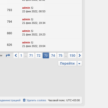
admin
793
22 фев 2022, 00:53
admin
794
21 фев 2022, 19:34
admin
880
21 фев 2022, 19:23
admin
826
21 фев 2022, 19:04
Страница
73
из
150
1
71
72
74
75
150
Пред.
73
След.
мы
…
…
Перейти
 администрацией
Удалить cookies
Часовой пояс:
UTC+03:00