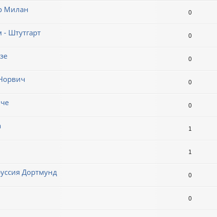
ер Милан
0
 - Штутгарт
0
зе
0
 Норвич
0
ьче
0
а
1
1
оруссия Дортмунд
0
0