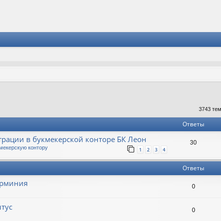
к
асширенный поиск
3743 те
Ответы
трации в букмекерской конторе БК Леон
30
мекерскую контору
1
2
3
4
Ответы
 Арминия
0
нтус
0