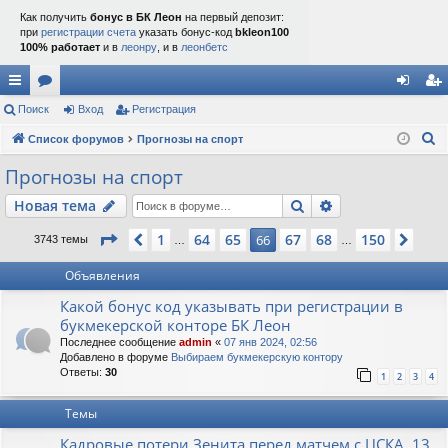
Как получить
бонус в БК Леон
на первый депозит:
при
регистрации счета
указать бонус-код
bkleon100
100% работает
и в
леонру
, и в
леонбетс
с
Поиск
ор
Вход
Регистрация
хо
ег
П
ы
Список форумов
ум
Прогнозы на спорт
д
ис
о
лк
ы
тр
Прогнозы на спорт
и
и
ац
Поиск
Расширенный п
Новая тема
с
к
ия
Страница
66
из
150
1
64
65
67
68
150
Пред.
66
Сле
3743 темы
…
…
Объявления
Какой бонус код указывать при регистрации в
букмекерской конторе БК Леон
Последнее сообщение
admin
«
07 янв 2024, 02:56
Добавлено в форуме
Выбираем букмекерскую контору
Ответы:
30
1
2
3
4
Темы
Кадровые потери Зенита перед матчем с ЦСКА, 13