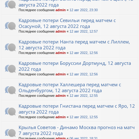
августа 2022 года
Последнее сообщение
admin
«
12 авг 2022, 23:30
Кадровые потери Севильи перед матчем с
Осасуной, 12 августа 2022 года
Последнее сообщение
admin
«
12 авг 2022, 12:57
Кадровые потери Нанта перед матчем с Лиллем,
12 августа 2022 года
Последнее сообщение
admin
«
12 авг 2022, 12:56
Кадровые потери Боруссии Дортмунд, 12 августа
2022 года
Последнее сообщение
admin
«
12 авг 2022, 12:56
Кадровые потери Халлешера перед матчем с
Ольденбургом, 12 августа 2022 года
Последнее сообщение
admin
«
12 авг 2022, 12:55
Кадровые потери Гнистана перед матчем с Яро, 12
августа 2022 года
Последнее сообщение
admin
«
12 авг 2022, 12:55
Крылья Советов - Динамо Москва прогноз на матч
7 августа 2022 года
Последнее сообщение
admin
«
06 авг 2022, 18:31