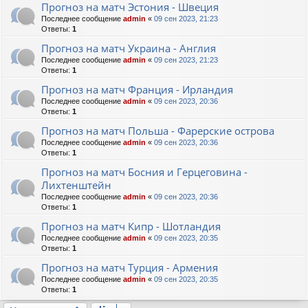
Прогноз на матч Эстония - Швеция
Последнее сообщение
admin
«
09 сен 2023, 21:23
Ответы:
1
Прогноз на матч Украина - Англия
Последнее сообщение
admin
«
09 сен 2023, 21:23
Ответы:
1
Прогноз на матч Франция - Ирландия
Последнее сообщение
admin
«
09 сен 2023, 20:36
Ответы:
1
Прогноз на матч Польша - Фарерские острова
Последнее сообщение
admin
«
09 сен 2023, 20:36
Ответы:
1
Прогноз на матч Босния и Герцеговина -
Лихтенштейн
Последнее сообщение
admin
«
09 сен 2023, 20:36
Ответы:
1
Прогноз на матч Кипр - Шотландия
Последнее сообщение
admin
«
09 сен 2023, 20:35
Ответы:
1
Прогноз на матч Турция - Армения
Последнее сообщение
admin
«
09 сен 2023, 20:35
Ответы:
1