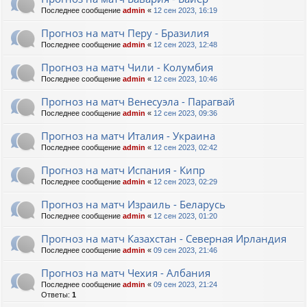
Последнее сообщение
admin
«
12 сен 2023, 16:19
Прогноз на матч Перу - Бразилия
Последнее сообщение
admin
«
12 сен 2023, 12:48
Прогноз на матч Чили - Колумбия
Последнее сообщение
admin
«
12 сен 2023, 10:46
Прогноз на матч Венесуэла - Парагвай
Последнее сообщение
admin
«
12 сен 2023, 09:36
Прогноз на матч Италия - Украина
Последнее сообщение
admin
«
12 сен 2023, 02:42
Прогноз на матч Испания - Кипр
Последнее сообщение
admin
«
12 сен 2023, 02:29
Прогноз на матч Израиль - Беларусь
Последнее сообщение
admin
«
12 сен 2023, 01:20
Прогноз на матч Казахстан - Северная Ирландия
Последнее сообщение
admin
«
09 сен 2023, 21:46
Прогноз на матч Чехия - Албания
Последнее сообщение
admin
«
09 сен 2023, 21:24
Ответы:
1