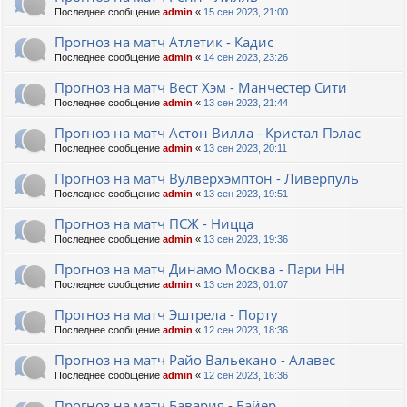
Последнее сообщение
admin
«
15 сен 2023, 21:00
Прогноз на матч Атлетик - Кадис
Последнее сообщение
admin
«
14 сен 2023, 23:26
Прогноз на матч Вест Хэм - Манчестер Сити
Последнее сообщение
admin
«
13 сен 2023, 21:44
Прогноз на матч Астон Вилла - Кристал Пэлас
Последнее сообщение
admin
«
13 сен 2023, 20:11
Прогноз на матч Вулверхэмптон - Ливерпуль
Последнее сообщение
admin
«
13 сен 2023, 19:51
Прогноз на матч ПСЖ - Ницца
Последнее сообщение
admin
«
13 сен 2023, 19:36
Прогноз на матч Динамо Москва - Пари НН
Последнее сообщение
admin
«
13 сен 2023, 01:07
Прогноз на матч Эштрела - Порту
Последнее сообщение
admin
«
12 сен 2023, 18:36
Прогноз на матч Райо Вальекано - Алавес
Последнее сообщение
admin
«
12 сен 2023, 16:36
Прогноз на матч Бавария - Байер