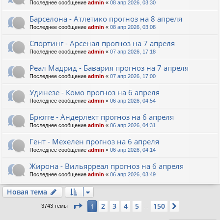
Последнее сообщение
admin
«
08 апр 2026, 03:30
Барселона - Атлетико прогноз на 8 апреля
Последнее сообщение
admin
«
08 апр 2026, 03:08
Спортинг - Арсенал прогноз на 7 апреля
Последнее сообщение
admin
«
07 апр 2026, 17:18
Реал Мадрид - Бавария прогноз на 7 апреля
Последнее сообщение
admin
«
07 апр 2026, 17:00
Удинезе - Комо прогноз на 6 апреля
Последнее сообщение
admin
«
06 апр 2026, 04:54
Брюгге - Андерлехт прогноз на 6 апреля
Последнее сообщение
admin
«
06 апр 2026, 04:31
Гент - Мехелен прогноз на 6 апреля
Последнее сообщение
admin
«
06 апр 2026, 04:14
Жирона - Вильярреал прогноз на 6 апреля
Последнее сообщение
admin
«
06 апр 2026, 03:49
Новая тема
Страница
1
из
150
2
3
4
5
150
1
След.
3743 темы
…