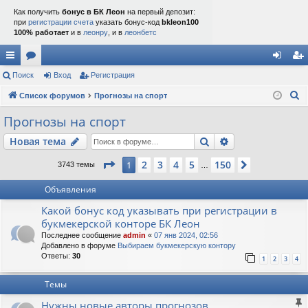
Как получить
бонус в БК Леон
на первый депозит:
при
регистрации счета
указать бонус-код
bkleon100
100% работает
и в
леонру
, и в
леонбетс
с
Поиск
ор
Вход
Регистрация
хо
ег
П
ы
Список форумов
ум
Прогнозы на спорт
д
ис
о
лк
ы
тр
Прогнозы на спорт
и
и
ац
Поиск
Расширенный п
Новая тема
с
к
ия
Страница
1
из
150
2
3
4
5
150
1
След.
3743 темы
…
Объявления
Какой бонус код указывать при регистрации в
букмекерской конторе БК Леон
Последнее сообщение
admin
«
07 янв 2024, 02:56
Добавлено в форуме
Выбираем букмекерскую контору
Ответы:
30
1
2
3
4
Темы
Нужны новые авторы прогнозов