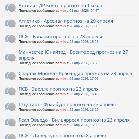
Англия - ДР Конго прогноз на 1 июля
Последнее сообщение
admin
«
01 июл 2026, 04:47
Атлетико - Арсенал прогноз на 29 апреля
Последнее сообщение
admin
«
28 апр 2026, 17:08
ПСЖ - Бавария прогноз на 28 апреля
Последнее сообщение
admin
«
28 апр 2026, 15:28
Манчестер Юнайтед - Брентфорд прогноз на 27
апреля
Последнее сообщение
admin
«
27 апр 2026, 15:58
Спартак Москва - Краснодар прогноз на 23 апреля
Последнее сообщение
admin
«
23 апр 2026, 17:05
ПСВ - Зволле прогноз на 23 апреля
Последнее сообщение
admin
«
23 апр 2026, 16:45
Штутгарт - Фрайбург прогноз на 23 апреля
Последнее сообщение
admin
«
23 апр 2026, 16:22
Реал Овьедо - Вильярреал прогноз на 23 апреля
Последнее сообщение
admin
«
23 апр 2026, 15:59
ПСЖ - Ливерпуль прогноз на 8 апреля