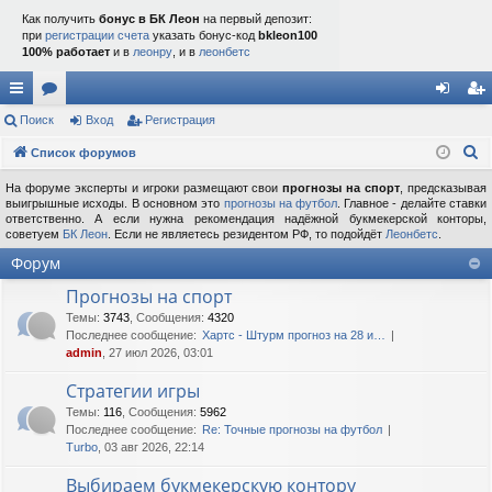
Как получить
бонус в БК Леон
на первый депозит:
при
регистрации счета
указать бонус-код
bkleon100
100% работает
и в
леонру
, и в
леонбетс
с
Поиск
ор
Вход
Регистрация
хо
ег
П
ы
Список форумов
ум
д
ис
о
лк
ы
тр
На форуме эксперты и игроки размещают свои
прогнозы на спорт
, предсказывая
и
выигрышные исходы. В основном это
прогнозы на футбол
. Главное - делайте ставки
ответственно. А если нужна рекомендация надёжной букмекерской конторы,
и
ац
с
советуем
БК Леон
. Если не являетесь резидентом РФ, то подойдёт
Леонбетс
.
к
ия
Форум
Прогнозы на спорт
Темы
:
3743
,
Сообщения
:
4320
Последнее сообщение:
Хартс - Штурм прогноз на 28 и…
admin
, 27 июл 2026, 03:01
Стратегии игры
Темы
:
116
,
Сообщения
:
5962
Последнее сообщение:
Re: Точные прогнозы на футбол
Turbo
, 03 авг 2026, 22:14
Выбираем букмекерскую контору